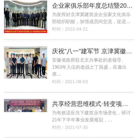
企业家俱乐部年度总结暨2022年度规划座谈会·在北京领先未来集团党建会议室举行
为发挥好京津冀建筑业企业家文化俱乐
部组织职能，加强成员间交流，促进…
时间：2022-04-21
庆祝"八一"建军节 京津冀徽商建筑业企业家文化俱乐部在北京卓优建设集团会议室举行座谈会
安徽省政府驻北京办事处的老领导、
1963年入伍的老战士丁昌盛，应邀出
席…
时间：2021-08-03
共享经营思维模式·转变项目运营之道—装家联盟举办2021装饰精英座谈交流会圆满成功
为有效适应当下建筑业市场变化，研讨
21年下半年事业发展规划，…
时间：2021-07-30