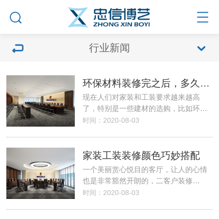
行业新闻
环保材料装修完之后，多久入驻比较好呢？
现在人们对家装和工装要求越来越高
了，特别是一些建材的选购，比如环…
时间：2020-08-03
家装工装装修颜色巧妙搭配
一个美丽赏心悦目的客厅，让人的心情
也是非常豁然开朗的，二客户装修…
时间：2020-08-03