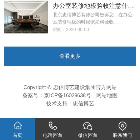
办公室装修地板验收注意什么呢？
北京忠信博艺装修公司告诉您，在办公
室装修地板的时候该如何验收，…
时间：2020-08-03
查看更多
Copyright © 忠信博艺建设集团官方网站
备案号：
京ICP备16029638号
网站地图
技术支持：
忠信博艺
首页
电话咨询
微信咨询
联系我们