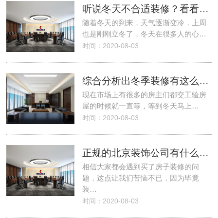
听说冬天不合适装修？看看这几天建议
随着冬天的到来，天气逐渐变冷，上周
也是刚刚立冬了，冬天在很多人的心…
时间：2020-08-03
综合分析出冬季装修有这么多好处
现在市场上有很多的房主们都交工验房
屋的时候就一直等，等到冬天马上…
时间：2020-08-03
正规的北京装饰公司有什么好处呢？
相信大家都会遇到买了房子装修的问
题，这点让我们苦恼不已，因为毕竟
装…
时间：2020-08-03